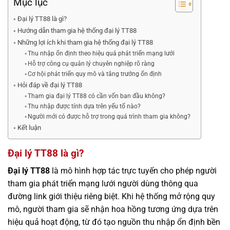
Mục lục
Đại lý TT88 là gì?
Hướng dẫn tham gia hệ thống đại lý TT88
Những lợi ích khi tham gia hệ thống đại lý TT88
Thu nhập ổn định theo hiệu quả phát triển mạng lưới
Hỗ trợ công cụ quản lý chuyên nghiệp rõ ràng
Cơ hội phát triển quy mô và tăng trưởng ổn định
Hỏi đáp về đại lý TT88
Tham gia đại lý TT88 có cần vốn ban đầu không?
Thu nhập được tính dựa trên yếu tố nào?
Người mới có được hỗ trợ trong quá trình tham gia không?
Kết luận
Đại lý TT88 là gì?
Đại lý TT88
là mô hình hợp tác trực tuyến cho phép người
tham gia phát triển mạng lưới người dùng thông qua
đường link giới thiệu riêng biệt. Khi hệ thống mở rộng quy
mô, người tham gia sẽ nhận hoa hồng tương ứng dựa trên
hiệu quả hoạt động, từ đó tạo nguồn thu nhập ổn định bền