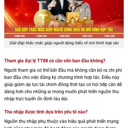
Giải đáp thắc mắc giúp người dùng hiểu rõ mô hình hợp tác
Tham gia đại lý TT88 có cần vốn ban đầu không?
Người tham gia có thể bắt đầu mà không cần bỏ ra chi phí
ban đầu cho việc đăng ký chương trình hợp tác. Điều này
giúp giảm áp lực tài chính đồng thời tạo cơ hội tiếp cận dễ
dàng hơn cho những ai mong muốn phát triển nguồn thu
nhập trực tuyến ổn định lâu dài.
Thu nhập được tính dựa trên yếu tố nào?
Nguồn thu nhập phụ thuộc vào hiệu quả phát triển mạng