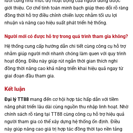
lưới cũng như mức độ hoạt động của người dùng được
giới thiệu. Cơ chế tính toán minh bạch giúp theo dõi rõ ràng
đồng thời hỗ trợ điều chỉnh chiến lược nhằm tối ưu lợi
nhuận và nâng cao hiệu suất phát triển hệ thống.
Người mới có được hỗ trợ trong quá trình tham gia không?
Hệ thống cung cấp hướng dẫn chi tiết cùng công cụ hỗ trợ
nhằm giúp người mới nhanh chóng làm quen với quy trình
hoạt động. Điều này giúp rút ngắn thời gian thích nghi
đồng thời nâng cao khả năng triển khai hiệu quả ngay từ
giai đoạn đầu tham gia.
Kết luận
Đại lý TT88
mang đến cơ hội hợp tác hấp dẫn với tiềm
năng phát triển lâu dài cùng nguồn thu nhập linh hoạt. Nhờ
chính sách rõ ràng tại TT88
cùng công cụ hỗ trợ hiệu quả
người tham gia có thể xây dựng hệ thống ổn định. Điều
này giúp nâng cao giá trị hợp tác đồng thời tạo nền tảng