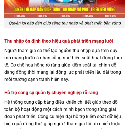
Quyền lợi hấp dẫn giúp tăng thu nhập và phát triển bền vững
Thu nhập ổn định theo hiệu quả phát triển mạng lưới
Người tham gia có thể tạo nguồn thu nhập dựa trên quy
mô mạng lưới cá nhân cũng như hiệu suất hoạt động thực
tế. Cơ chế hoa hồng rõ ràng giúp kiểm soát tài chính dễ
dàng đồng thời mang lại động lực phát triển lâu dài trong
môi trường cạnh tranh hiện nay.
Hỗ trợ công cụ quản lý chuyên nghiệp rõ ràng
Hệ thống cung cấp bảng điều khiển chi tiết giúp theo dõi
toàn bộ hoạt động một cách minh bạch trong từng giai
đoạn phát triển. Công cụ hiện đại hỗ trợ kiểm soát dữ liệu
hiệu quả đồng thời giúp người tham gia tối ưu chiến lược