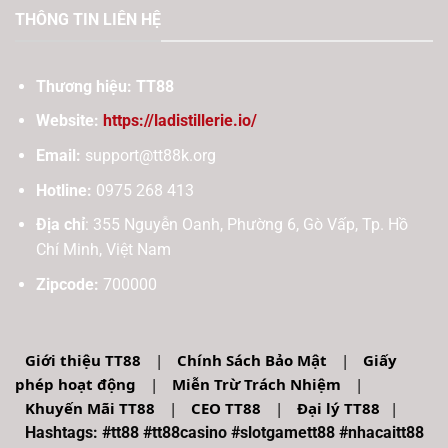
THÔNG TIN LIÊN HỆ
Thương hiệu:
TT88
Website:
https://ladistillerie.io/
Email:
support@tt88k.org
Hotline:
0975 268 413
Địa chỉ
: 355 Nguyễn Oanh, Phường 6, Gò Vấp, Tp. Hồ
Chí Minh, Việt Nam
Zipcode:
700000
Giới thiệu TT88
|
Chính Sách Bảo Mật
|
Giấy
phép hoạt động
|
Miễn Trừ Trách Nhiệm
|
Khuyến Mãi TT88
|
CEO TT88
|
Đại lý TT88
|
Hashtags: #tt88 #tt88casino #slotgamett88 #nhacaitt88