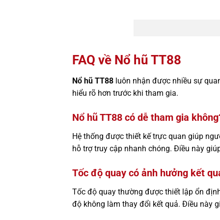
FAQ về Nổ hũ TT88
Nổ hũ TT88
luôn nhận được nhiều sự quan 
hiểu rõ hơn trước khi tham gia.
Nổ hũ TT88 có dễ tham gia không
Hệ thống được thiết kế trực quan giúp ng
hỗ trợ truy cập nhanh chóng. Điều này giúp
Tốc độ quay có ảnh hưởng kết qu
Tốc độ quay thường được thiết lập ổn định
độ không làm thay đổi kết quả. Điều này gi