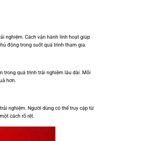
ải nghiệm. Cách vận hành linh hoạt giúp
hủ động trong suốt quá trình tham gia.
rong quá trình trải nghiệm lâu dài. Mỗi
quả hơn.
rải nghiệm. Người dùng có thể truy cập từ
 một cách rõ rệt.