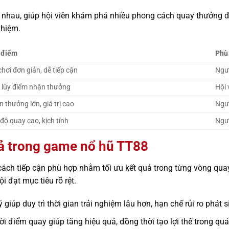
 nhau, giúp hội viên khám phá nhiều phong cách quay thưởng 
ghiệm.
 điểm
Phù
chơi đơn giản, dễ tiếp cận
Ngư
h lũy điểm nhận thưởng
Hội 
 thưởng lớn, giá trị cao
Ngườ
độ quay cao, kịch tính
Ngườ
uả trong game nổ hũ
TT88
ách tiếp cận phù hợp nhằm tối ưu kết quả trong từng vòng qua
i đạt mục tiêu rõ rệt.
iúp duy trì thời gian trải nghiệm lâu hơn, hạn chế rủi ro phát s
i điểm quay giúp tăng hiệu quả, đồng thời tạo lợi thế trong quá 