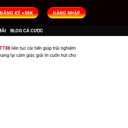
ĐĂNG KÝ +88K
ĐĂNG NHẬP
MÃI
BLOG CÁ CƯỢC
TT88
liên tục cải tiến giúp trải nghiệm
ng lại cảm giác giải trí cuốn hút cho