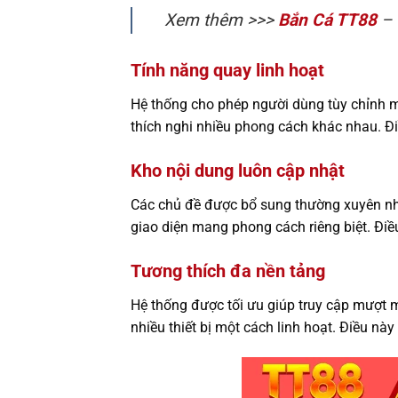
Xem thêm >>>
Bắn Cá TT88
– 
Tính năng quay linh hoạt
Hệ thống cho phép người dùng tùy chỉnh mứ
thích nghi nhiều phong cách khác nhau. Đi
Kho nội dung luôn cập nhật
Các chủ đề được bổ sung thường xuyên nhằ
giao diện mang phong cách riêng biệt. Điề
Tương thích đa nền tảng
Hệ thống được tối ưu giúp truy cập mượt m
nhiều thiết bị một cách linh hoạt. Điều này 