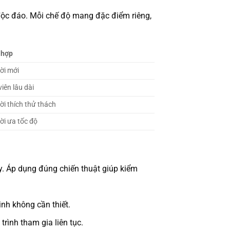
độc đáo. Mỗi chế độ mang đặc điểm riêng,
 hợp
ời mới
viên lâu dài
i thích thử thách
i ưa tốc độ
y. Áp dụng đúng chiến thuật giúp kiểm
inh không cần thiết.
trình tham gia liên tục.