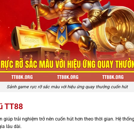
Sảnh game rực rỡ sắc màu với hiệu ứng quay thưởng cuốn hút
hũ TT88
 giúp trải nghiệm trở nên cuốn hút hơn theo thời gian. Hệ thống
a lâu dài.