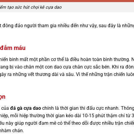
ểm tạo sức hút chọi kê cựa dao
t đông đảo người tham gia nhiều đến như vậy, sau đây là nhữn
a, đẫm máu
hiến binh mất một phần cơ thể là điều hoàn toàn bình thường. 
trang bị vào chân một con dao cựa chân cực sắc bén. Khi ra đòn
gây ra những vết thương dài và sâu. Vì thế những trận chiến luô
gọn
n của
đá gà cựa dao
chính là thời gian thi đấu cực nhanh. Thôn
hiệp, mỗi hiệp thường thời gian kéo dài 10-15 phút thậm chí từ 3
iều này giúp người đam mê có thể theo dõi được nhiều trận chiế
 nhàm chán.