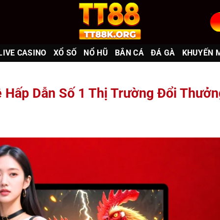
LIVE CASINO
XỔ SỐ
NỔ HŨ
BẮN CÁ
ĐÁ GÀ
KHUYẾN 
ê Hấp Dẫn Số 1 Thị Trường Đổi Thưởn