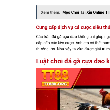
Xem thêm:
Mẹo Chơi Tài Xỉu Online T
Cung cấp dịch vụ cá cược siêu thú
Các trận
đá gà cựa dao
không chỉ giúp ng
cấp cấp các kèo cược. Anh em có thể tham 
thưởng lớn. Như vậy ta vừa được giải trí m
Luật chơi đá gà cựa dao k