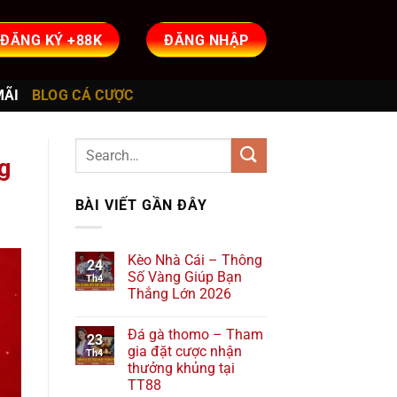
ĐĂNG KÝ +88K
ĐĂNG NHẬP
MÃI
BLOG CÁ CƯỢC
g
BÀI VIẾT GẦN ĐÂY
Kèo Nhà Cái – Thông
24
Số Vàng Giúp Bạn
Th4
Thắng Lớn 2026
Đá gà thomo – Tham
23
gia đặt cược nhận
Th4
thưởng khủng tại
TT88