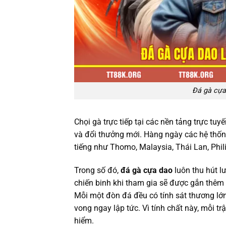
Đá gà cựa 
Chọi gà trực tiếp tại các nền tảng trực tuyế
và đổi thưởng mới. Hàng ngày các hệ thống
tiếng như Thomo, Malaysia, Thái Lan, Phil
Trong số đó,
đá gà cựa dao
luôn thu hút l
chiến binh khi tham gia sẽ được gắn thêm 
Mỗi một đòn đá đều có tính sát thương lớn 
vong ngay lập tức. Vì tính chất này, mỗi 
hiểm.