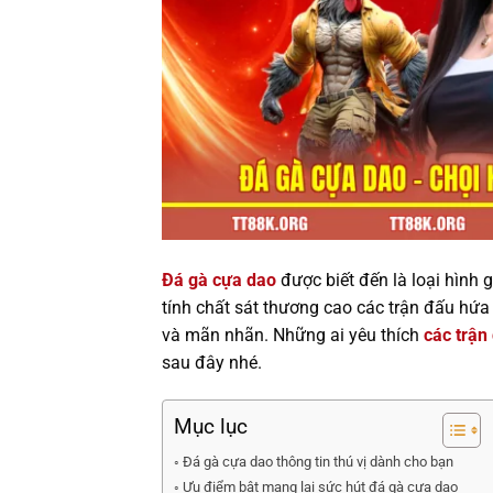
Đá gà cựa dao
được biết đến là loại hình gi
tính chất sát thương cao các trận đấu hứ
và mãn nhãn. Những ai yêu thích
các trận
sau đây nhé.
Mục lục
Đá gà cựa dao thông tin thú vị dành cho bạn
Ưu điểm bật mang lại sức hút đá gà cựa dao