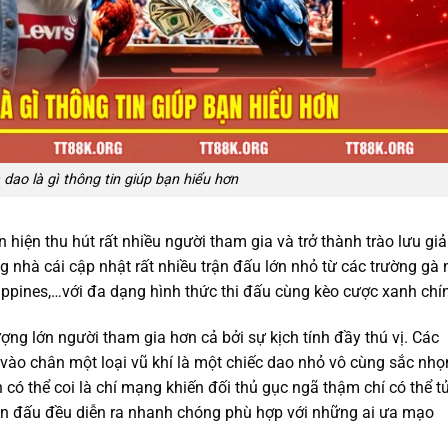
dao là gì thông tin giúp bạn hiểu hơn
n hiện thu hút rất nhiều người tham gia và trở thành trào lưu giải
 nhà cái cập nhật rất nhiều trận đấu lớn nhỏ từ các trường gà 
ippines,…với đa dạng hình thức thi đấu cùng kèo cược xanh chí
ượng lớn người tham gia hơn cả bởi sự kịch tính đầy thú vị. Các
vào chân một loại vũ khí là một chiếc dao nhỏ vô cùng sắc nhọ
có thể coi là chí mạng khiến đối thủ gục ngã thậm chí có thể t
trận đấu đều diễn ra nhanh chóng phù hợp với những ai ưa mạo