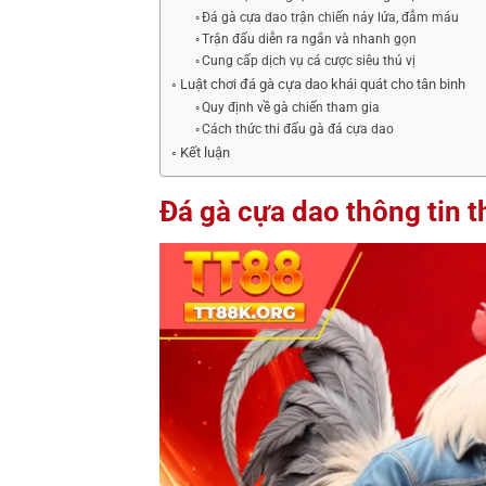
Đá gà cựa dao trận chiến nảy lửa, đẫm máu
Trận đấu diễn ra ngắn và nhanh gọn
Cung cấp dịch vụ cá cược siêu thú vị
Luật chơi đá gà cựa dao khái quát cho tân binh
Quy định về gà chiến tham gia
Cách thức thi đấu gà đá cựa dao
Kết luận
Đá gà cựa dao thông tin 