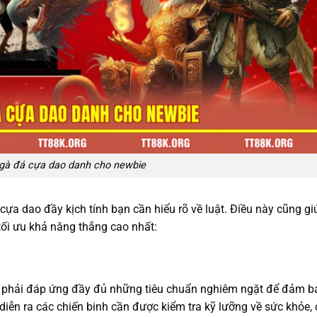
 gà đá cựa dao danh cho newbie
cựa dao đầy kịch tính bạn cần hiểu rõ về luật. Điều này cũng gi
tối ưu khả năng thắng cao nhất:
 phải đáp ứng đầy đủ những tiêu chuẩn nghiêm ngặt để đảm b
diễn ra các chiến binh cần được kiểm tra kỹ lưỡng về sức khỏe,