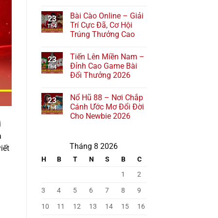
Bài Cào Online – Giải
23
Trí Cực Đã, Cơ Hội
Th4
Trúng Thưởng Cao
Tiến Lên Miền Nam –
23
Đỉnh Cao Game Bài
Th4
Đổi Thưởng 2026
Nổ Hũ 88 – Nơi Chắp
23
Cánh Ước Mơ Đổi Đời
Th4
Cho Newbie 2026
i
a
Tháng 8 2026
iết
H
B
T
N
S
B
C
1
2
3
4
5
6
7
8
9
10
11
12
13
14
15
16