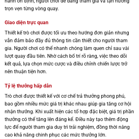
hành ổn định, người chơi dễ dàng tham gia và tận hưởng
trọn vẹn từng vòng quay.
Giao diện trực quan
Thiết kế trò chơi được tối ưu theo hướng đơn giản nhưng
vẫn đảm bảo đầy đủ thông tin cần thiết cho người tham
gia. Người chơi có thể nhanh chóng làm quen chỉ sau vài
lượt quay đầu tiên. Nhờ cách bố trí rõ ràng, việc theo dõi
kết quả, lựa chọn mức cược và điều chỉnh chiến lược trở
nên thuận tiện hơn.
Tỷ lệ thưởng hấp dẫn
Trò chơi được thiết kế với cơ chế trả thưởng phong phú,
bao gồm nhiều mức giá trị khác nhau giúp gia tăng cơ hội
nhận thưởng. Khi xuất hiện các tổ hợp đặc biệt, giá trị phần
thưởng có thể tăng lên đáng kể. Điều này tạo thêm động
lực để người tham gia duy trì trải nghiệm, đồng thời nâng
cao khả năng chinh phục các mức thưởng lớn.