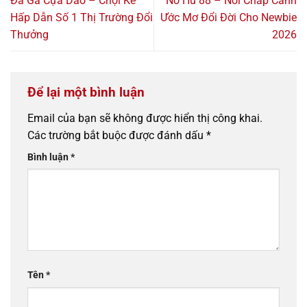
Đá Gà Cựa Dao – Chọi Kê
Nổ Hũ 88 – Nơi Chắp Cánh
Hấp Dẫn Số 1 Thị Trường Đổi
Ước Mơ Đổi Đời Cho Newbie
Thưởng
2026
Để lại một bình luận
Email của bạn sẽ không được hiển thị công khai.
Các trường bắt buộc được đánh dấu
*
Bình luận
*
Tên
*