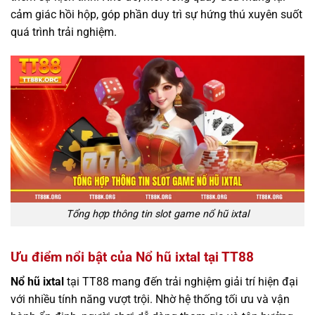
cảm giác hồi hộp, góp phần duy trì sự hứng thú xuyên suốt
quá trình trải nghiệm.
Tổng hợp thông tin slot game nổ hũ ixtal
Ưu điểm nổi bật của Nổ hũ ixtal tại TT88
Nổ hũ ixtal
tại TT88 mang đến trải nghiệm giải trí hiện đại
với nhiều tính năng vượt trội. Nhờ hệ thống tối ưu và vận