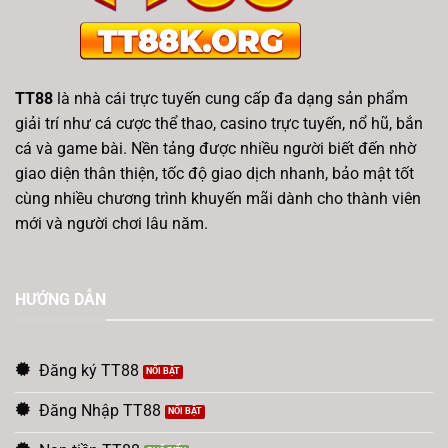
TT88
là nhà cái trực tuyến cung cấp đa dạng sản phẩm
giải trí như cá cược thể thao, casino trực tuyến, nổ hũ, bắn
cá và game bài. Nền tảng được nhiều người biết đến nhờ
giao diện thân thiện, tốc độ giao dịch nhanh, bảo mật tốt
cùng nhiều chương trình khuyến mãi dành cho thành viên
mới và người chơi lâu năm.
HƯỚNG DẪN
Đăng ký TT88
Đăng Nhập TT88